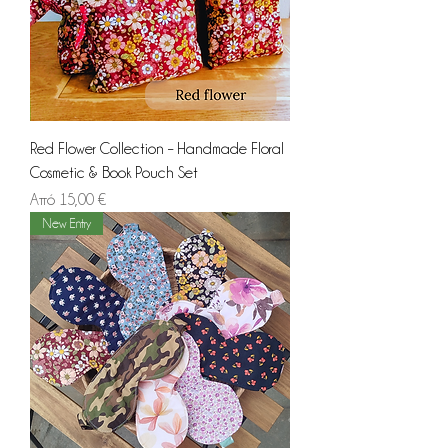
Red Flower Collection – Handmade Floral
Cosmetic & Book Pouch Set
Τιμή Έκπτωσης
Από
15,00 €
New Entry