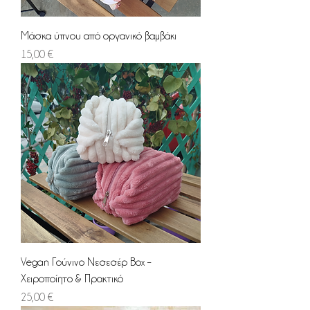
Μάσκα ύπνου από οργανικό βαμβάκι
Τιμή
15,00 €
Vegan Γούνινο Νεσεσέρ Box –
Χειροποίητο & Πρακτικό
Τιμή
25,00 €