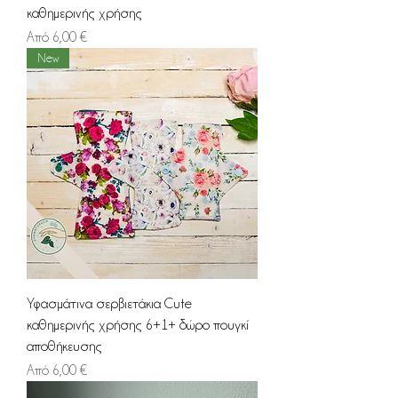
καθημερινής χρήσης
Τιμή Έκπτωσης
Από
6,00 €
New
Υφασμάτινα σερβιετάκια Cute
καθημερινής χρήσης 6+1+ δώρο πουγκί
αποθήκευσης
Τιμή Έκπτωσης
Από
6,00 €