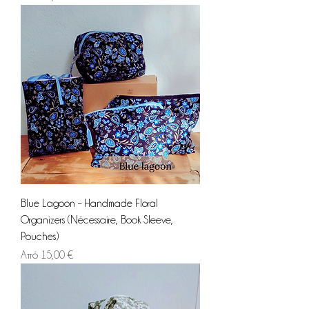
Blue Lagoon – Handmade Floral
Organizers (Nécessaire, Book Sleeve,
Pouches)
Τιμή Έκπτωσης
Από
15,00 €