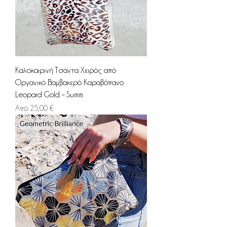
Καλοκαιρινή Τσάντα Χειρός από
Οργανικό Βαμβακερό Καραβόπανο
Leopard Gold – Summ
Τιμή Έκπτωσης
Από
25,00 €