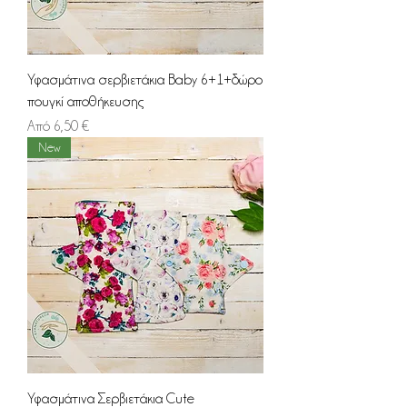
Υφασμάτινα σερβιετάκια Baby 6+1+δώρο
πουγκί αποθήκευσης
Τιμή Έκπτωσης
Από
6,50 €
New
Υφασμάτινα Σερβιετάκια Cute