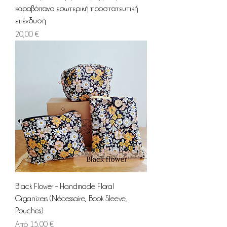
καραβόπανο εσωτερική προστατευτική
επένδυση
Τιμή
20,00 €
Black Flower – Handmade Floral
Organizers (Nécessaire, Book Sleeve,
Pouches)
Τιμή Έκπτωσης
Από
15,00 €