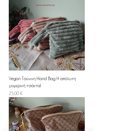
Vegan Γούνινη Hand Bag Η απόλυτη
χειμερινή τσάντα!
Τιμή
25,00 €