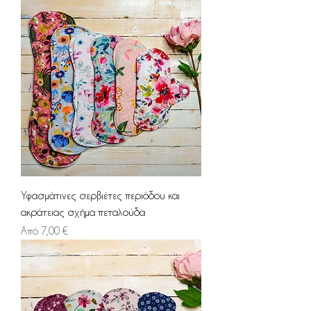
Υφασμάτινες σερβιέτες περιόδου και
ακράτειας σχήμα πεταλούδα
Τιμή Έκπτωσης
Από
7,00 €