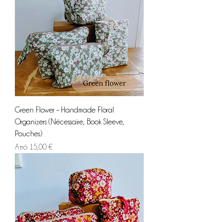
Green Flower – Handmade Floral
Organizers (Nécessaire, Book Sleeve,
Pouches)
Τιμή Έκπτωσης
Από
15,00 €