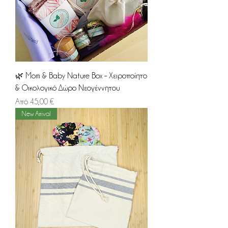
🌿 Mom & Baby Nature Box – Χειροποίητο
& Οικολογικό Δώρο Νεογέννητου
Τιμή Έκπτωσης
Από
45,00 €
New Arrival