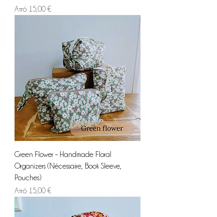
Τιμή Έκπτωσης
Από
15,00 €
Green Flower – Handmade Floral
Organizers (Nécessaire, Book Sleeve,
Pouches)
Τιμή Έκπτωσης
Από
15,00 €