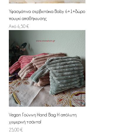
Υφασμάτινα σερβιετάκια Baby 6+1+δώρο
πουγκί αποθήκευσης
Τιμή Έκπτωσης
Από
6,50 €
Vegan Γούνινη Hand Bag Η απόλυτη
χειμερινή τσάντα!
Τιμή
25,00 €