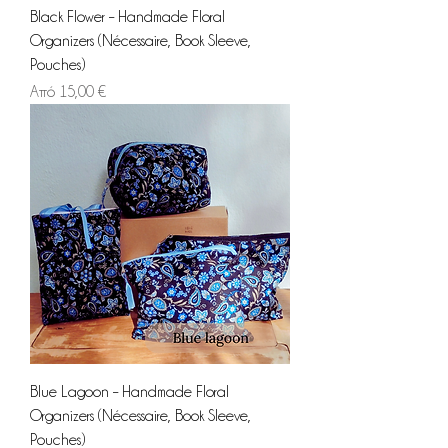
Black Flower – Handmade Floral
Organizers (Nécessaire, Book Sleeve,
Pouches)
Τιμή Έκπτωσης
Από
15,00 €
Blue Lagoon – Handmade Floral
Organizers (Nécessaire, Book Sleeve,
Pouches)