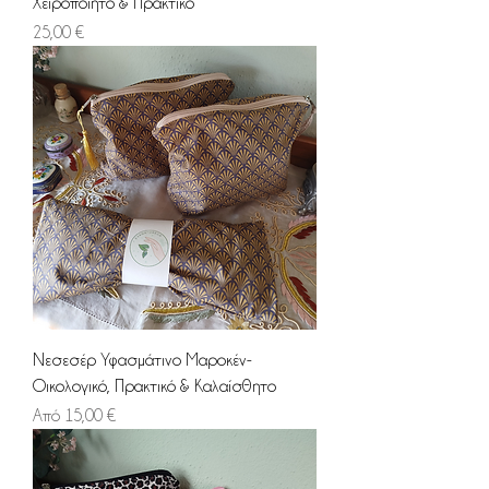
Χειροποίητο & Πρακτικό
Τιμή
25,00 €
Νεσεσέρ Υφασμάτινο Μαροκέν-
Οικολογικό, Πρακτικό & Καλαίσθητο
Τιμή Έκπτωσης
Από
15,00 €