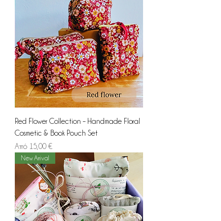
Red Flower Collection – Handmade Floral
Cosmetic & Book Pouch Set
Τιμή Έκπτωσης
Από
15,00 €
New Arrival