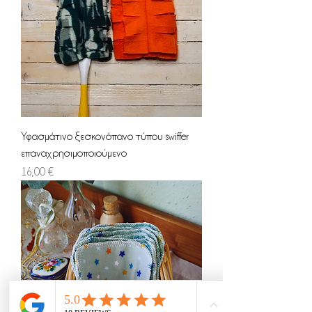
Υφασμάτινο ξεσκονόπανο τύπου swiffer
επαναχρησιμοποιούμενο
Τιμή
16,00 €