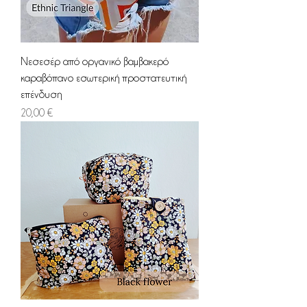
Νεσεσέρ από οργανικό βαμβακερό
καραβόπανο εσωτερική προστατευτική
επένδυση
Τιμή
20,00 €