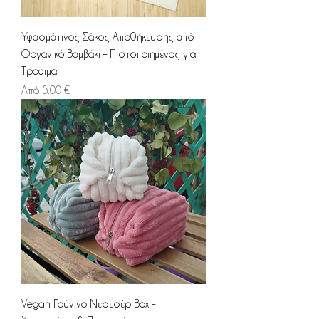
Υφασμάτινος Σάκος Αποθήκευσης από
Οργανικό Βαμβάκι – Πιστοποιημένος για
Τρόφιμα
Τιμή Έκπτωσης
Από
5,00 €
Vegan Γούνινο Νεσεσέρ Box –