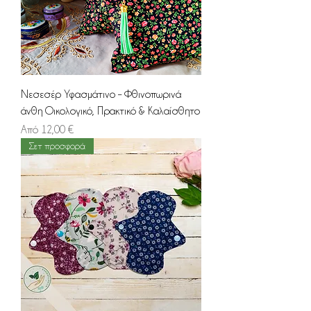
Νεσεσέρ Υφασμάτινο – Φθινοπωρινά
άνθη Οικολογικό, Πρακτικό & Καλαίσθητο
Τιμή Έκπτωσης
Από
12,00 €
Σετ προσφορά