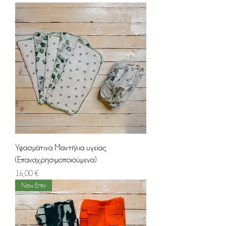
Υφασμάτινα Μαντήλια υγείας
(Επαναχρησιμοποιούμενα)
Τιμή
16,00 €
New Entry