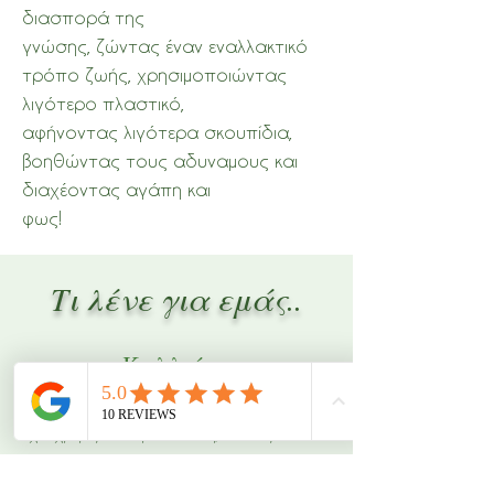
διασπορά της
γνώσης, ζώντας έναν εναλλακτικό
τρόπο ζωής, χρησιμοποιώντας
λιγότερο πλαστικό,
αφήνοντας λιγότερα σκουπίδια,
βοηθώντας τους αδυναμους και
διαχέοντας αγάπη και
φως!
Τι λένε για εμάς..
Καλλιόπη
"Είναι οι πιο βολικές πάνινες σερβιέτες που
έχω χρησιμοποιήσει! Φάση, ανυπομονώ να
μου ξαναέρθει περίοδος ❤️❤️"