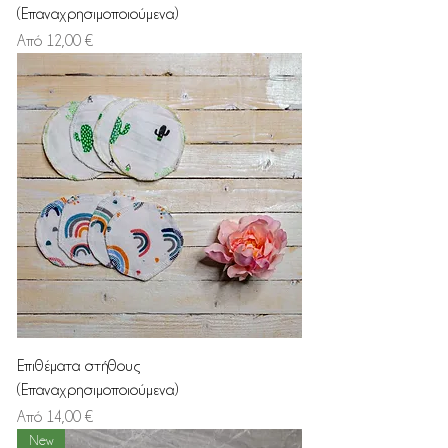
(Επαναχρησιμοποιούμενα)
Τιμή Έκπτωσης
Από
12,00 €
Επιθέματα στήθους
(Επαναχρησιμοποιούμενα)
Τιμή Έκπτωσης
Από
14,00 €
New