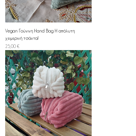
Vegan Γούνινη Hand Bag Η απόλυτη
χειμερινή τσάντα!
Τιμή
25,00 €