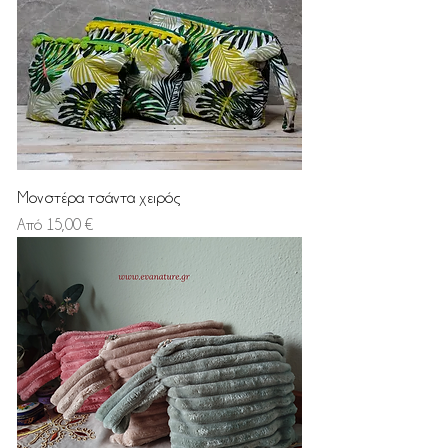
Μονστέρα τσάντα χειρός
Τιμή Έκπτωσης
Από
15,00 €