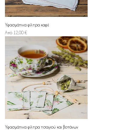
Υφασμάτινα φίλτρα καφέ
Τιμή Έκπτωσης
Από
12,00 €
Υφασμάτινα φίλτρα τσαγιού και βοτάνων