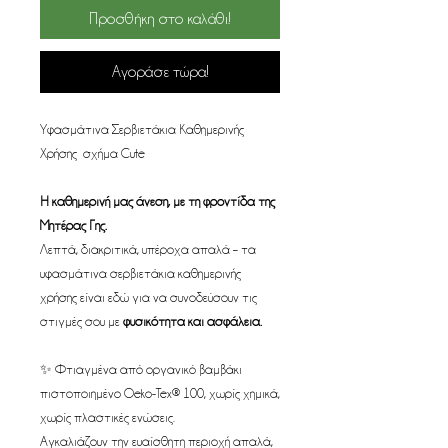
Προσθήκη στο καλάθι!
Αγοράσε τώρα!
Υφασμάτινα Σερβιετάκια Καθημερινής
Χρήσης σχήμα Cute
Η καθημερινή μας άνεση, με τη φροντίδα της
Μητέρας Γης.
Λεπτά, διακριτικά, υπέροχα απαλά – τα
υφασμάτινα σερβιετάκια καθημερινής
χρήσης είναι εδώ για να συνοδεύσουν τις
στιγμές σου με
φυσικότητα και ασφάλεια.
✨ Φτιαγμένα από οργανικό βαμβάκι
πιστοποιημένο Oeko-Tex® 100, χωρίς χημικά,
χωρίς πλαστικές ενώσεις.
Αγκαλιάζουν την ευαίσθητη περιοχή απαλά,