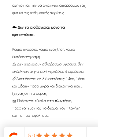
αφήνοντάς την να αναπνέει, απορροφώντας
φυσικά τις καθημερινές εκκρίσεις.
☁️
Δεν τα αισθάνεσαι, μόνο τα
εμπιστεύεσαι.
Καμία υγρασία, καμία ενόχληση, καμία
δυσάρεστη οσμή.
⚠️
Δεν περιέχουν αδιάβροχο ύφασμα, δεν
ενδείκνυνται για ροή περιόδου ή ακράτεια.
📏Διατίθενται σε 3 διαστάσεις: 14cm, 16cm
και 18cm – τόσο μικρά και διακριτικά που…
ξεχνάς ότι τα φοράς.
🧺 Πλένονται εύκολα στο πλυντήριο,
προστατεύοντας το δέρμα, τον πλανήτη
και το πορτοφόλι σου.