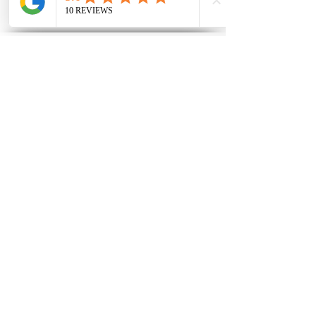
Έλα στην παρέα μας
Αγάπη σε ότι αξίζει, φροντίζει
και κατανοεί.