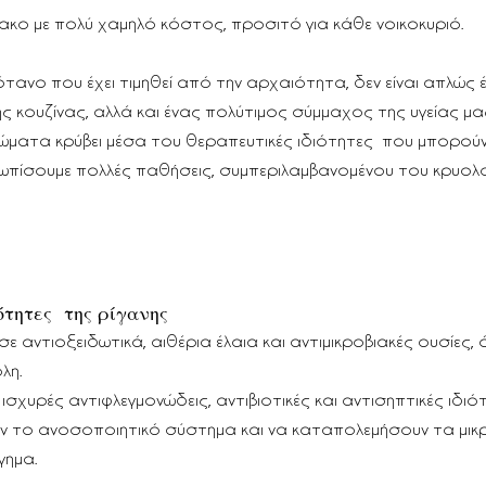
μακο με πολύ χαμηλό κόστος, προσιτό για κάθε νοικοκυριό.
βότανο που έχει τιμηθεί από την αρχαιότητα, δεν είναι απλώς 
ής κουζίνας, αλλά και ένας πολύτιμος σύμμαχος της υγείας μα
ώματα κρύβει μέσα του θεραπευτικές ιδιότητες  που μπορούν
ωπίσουμε πολλές παθήσεις, συμπεριλαμβανομένου του κρυολ
ότητες  της ρίγανης
 σε αντιοξειδωτικά, αιθέρια έλαια και αντιμικροβιακές ουσίες, 
λη.
 ισχυρές αντιφλεγμονώδεις, αντιβιοτικές και αντισηπτικές ιδιότ
ν το ανοσοποιητικό σύστημα και να καταπολεμήσουν τα μικ
γημα.