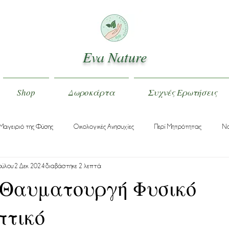
Eva Nature
Shop
Δωροκάρτα
Συχνές Ερωτήσεις
Μαγειριό της Φύσης
Οικολογικές Ανησυχίες
Περί Μητρότητας
Να
ούλου
2 Δεκ 2024
διαβάστηκε 2 λεπτά
 Θαυματουργή Φυσικό
πτικό