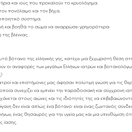
ρια και ιούς που προκαλούν το κρυολόγημα.
τον πονόλαιμο και τον βήχα.
οποιητικό σύστημα.
ονή και βοηθά το σώμα να αναρρώσει γρηγορότερα
 της βλέννας .
αυτό βότανο της ελληνικής γης, κατέχει μια ξεχωριστή θέση στ
ύν οι αναφορές των μεγάλων Ελλήνων ιατρών και βοτανολόγων
) 
ιατροί και επιστήμονες μας άφησαν πολύτιμη γνώση για τις θε
 οποία συνεχίζει να εμπνέει την παραδοσιακή και σύγχρονη ιατ
χάνεται στους αιώνες και τις ιδιότητές της να επιβεβαιώνοντ
ίγανη δεν είναι απλώς ένα βότανο· είναι ένας ζωντανός σύνδε
νων, ένας θησαυρός για την υγεία μας και μια υπενθύμιση ότι 
ς ίασης.