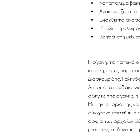
Καταπολεμα βακτή
Ανακουφίζει από 
Ενισχύει το ανοσ
Μειώνει τη φλεγμ
Βοηθά στη μείωση
Η ρίγανη, το ταπεινό 
ιατρική, όπως μαρτυρο
Διοσκουρίδης, Γαληνός
Αυτοί, οι σπουδαίοι γ
οδηγίες της ρίγανης, η
Με την ιστορία της να 
σύγχρονη επιστήμη, η ρ
σοφία των αρχαίων Ελλή
μέσα της τη δύναμη τη