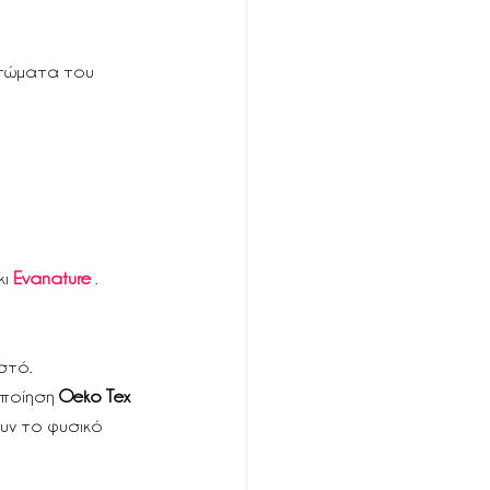
πτώματα του 
ι
Evanature
 .
στό.
ποίηση 
Oeko Tex 
ουν το φυσικό 