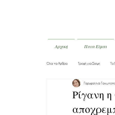
Αρχική
Ποια Είμαι
Όλα τα Άρθρα
Τροφή για Σκέψη
Το 
Γαρυφαλλιά Γανωτοπ
Ρίγανη η
αποχρεμ