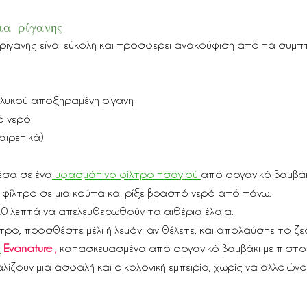
α  ρίγανης
ρίγανης είναι εύκολη και προσφέρει ανακούφιση από τα συμ
γλυκού αποξηραμένη ρίγανη 
ό νερό
αιρετικά)
έσα σε ένα
 υφασμάτινο φίλτρο τσαγιού 
από οργανικό βαμβάκ
φίλτρο σε μια κούπα και ρίξε βραστό νερό από πάνω.
10 λεπτά να απελευθερωθούν τα αιθέρια έλαια.
τρο, προσθέστε μέλι ή λεμόνι αν θέλετε, και απολαύστε το ζε
α
Evanature
 ,
 κατασκευασμένα από οργανικό βαμβάκι με πιστο
αλίζουν μια ασφαλή και οικολογική εμπειρία, χωρίς να αλλοιών