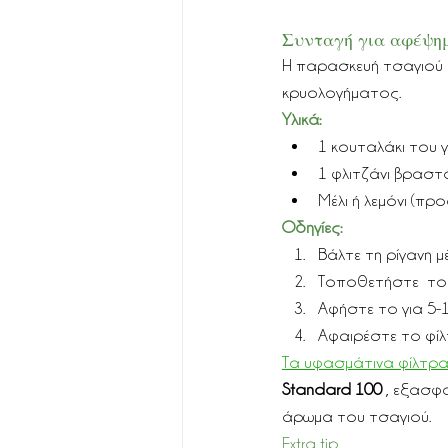
Συνταγή για αφέψημ
Η παρασκευή τσαγιού 
κρυολογήματος.
Υλικά:
1 κουταλάκι του 
1 φλιτζάνι βραστ
Μέλι ή λεμόνι (προ
Οδηγίες:
Βάλτε τη ρίγανη μ
Τοποθετήστε  το 
Αφήστε το για 5-
Αφαιρέστε το φίλ
Τα υφασμάτινα φίλτρ
Standard 100
 , εξασφ
άρωμα του τσαγιού.
Extra tip