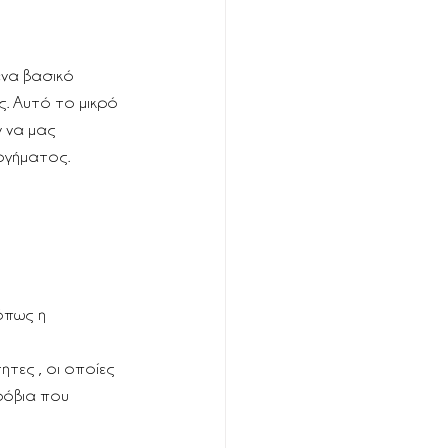
ένα βασικό 
ς. Αυτό το μικρό 
 να μας 
ογήματος.
όπως η 
ητες , οι οποίες 
ρόβια που 