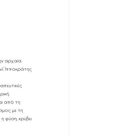
ην αρχαία 
.( Ιπποκράτης 
ραπευτικές 
ρική.
αι από τη 
σμος με τη 
η φύση. κρύβει 