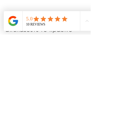
 Και τώρα, η συνταγή για να 
απολαύσετε το πράσινο 
τσάι σαν να είστε στους 
κήπους της Ανατολής ή στο 
Πήλιο!
Για κάθε κούπα τσαγιού, 
ξεκινάμε με μια γεμάτη 
κουταλιά πράσινου τσαγιού! 
Αυτό τοποθετούμε στο
επαναχρησιμοποιούμενο 
υφασμάτινο φίλτρο τσαγιού
της 
evanature.gr
.
 Βράζουμε καλής ποιότητας 
νερό και αφού βράσει, 