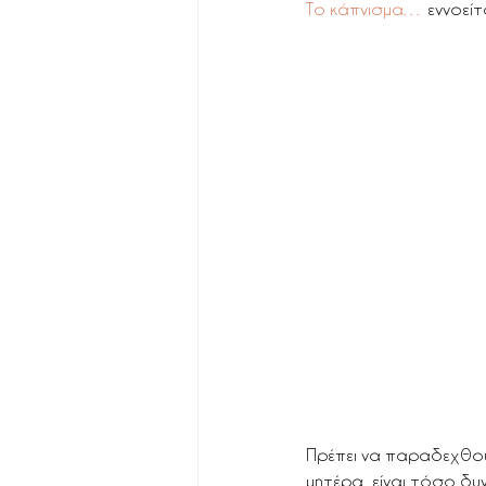
Το κάπνισμα…
 εννοεί
Πρέπει να παραδεχθούμ
μητέρα  είναι τόσο δυ