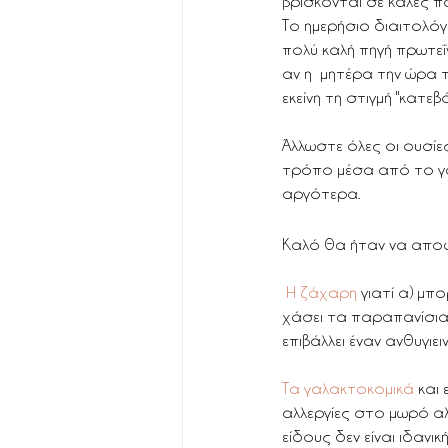
βρίσκονται σε καλές π
Το ημερήσιο διαιτολόγ
πολύ καλή πηγή πρωτεΐν
αν η  μητέρα την ώρα τ
εκείνη τη στιγμή "κατε
Άλλωστε όλες οι ουσίε
τρόπο μέσα από το γάλα
αργότερα.
Καλό θα ήταν να αποφ
 Η ζάχαρη 
γιατί α) μπ
χάσει τα παραπανίσια 
επιβάλλει έναν ανθυγι
Τα γαλακτοκομικά 
και 
αλλεργίες στο μωρό α
είδους δεν είναι ιδαν