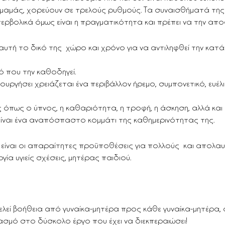
 μαμάς, χορεύουν σε τρελούς ρυθμούς. Τα συναισθήματά της
ρβολικά όμως είναι η πραγματικότητα και πρέπει να την απο
 αυτή το δικό της  χώρο και χρόνο για να αντιληφθεί την κατ
τό που την καθοδηγεί.
τουργήσει χρειάζεται ένα περιβάλλον ήρεμο, συμπονετικό, ευέλ
ς όπως ο ύπνος, η καθαριότητα, η τροφή, η άσκηση, αλλά και
είναι ένα αναπόσπαστο κομμάτι της καθημερινότητας της. 
 είναι οι απαραίτητες προϋποθέσεις για πολλούς  και απολαυ
ία υγιείς σχέσεις, μητέρας παιδιού. 
εί βοήθεια από γυναίκα-μητέρα προς κάθε γυναίκα-μητέρα, 
ασμό στο δύσκολο έργο που έχει να διεκπεραιώσει!