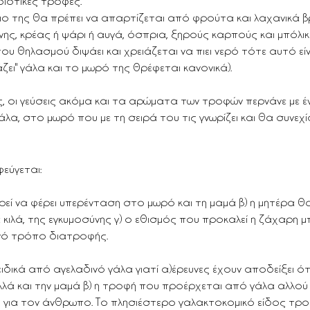
οιοτικές τροφές.
ιο της θα πρέπει να απαρτίζεται από φρούτα και λαχανικά β
ης, κρέας ή ψάρι ή αυγά, όσπρια, ξηρούς καρπούς και μπόλικο ν
ου θηλασμού διψάει και χρειάζεται να πιει νερό τότε αυτό είν
βάζει" γάλα και το μωρό της θρέφεται κανονικά).
ς, οι γεύσεις ακόμα και τα αρώματα των τροφών περνάνε με έν
, στο μωρό που με τη σειρά του τις γνωρίζει και θα συνεχίσε
εύγεται:
ορεί να φέρει υπερένταση στο μωρό και τη μαμά β) η μητέρα θ
κιλά, της εγκυμοσύνης γ) ο εθισμός που προκαλεί η ζάχαρη μ
εινό τρόπο διατροφής.
ειδικά από αγελαδινό γάλα γιατί α)έρευνες έχουν αποδείξει ότ
λλά και την μαμά β) η τροφή που προέρχεται από γάλα αλλού
ική για τον άνθρωπο. Το πλησιέστερο γαλακτοκομικό είδος τρ