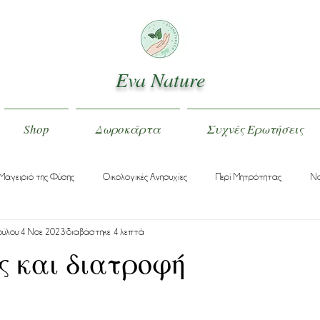
Eva Nature
Shop
Δωροκάρτα
Συχνές Ερωτήσεις
Μαγειριό της Φύσης
Οικολογικές Ανησυχίες
Περί Μητρότητας
Να
ούλου
4 Νοε 2023
διαβάστηκε 4 λεπτά
 και διατροφή