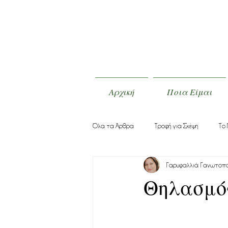
Αρχική
Ποια Είμαι
Όλα τα Άρθρα
Τροφή για Σκέψη
Το 
Γαρυφαλλιά Γανωτοπ
Θηλασμός