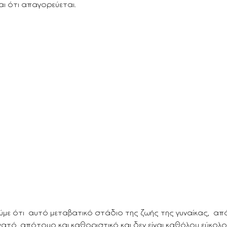
ται ότι απαγορεύεται.
ε ότι  αυτό μεταβατικό στάδιο της ζωής της γυναίκας,  από 
νατό, απότομο και καθοριστικό και δεν είναι καθόλου εύκολο.