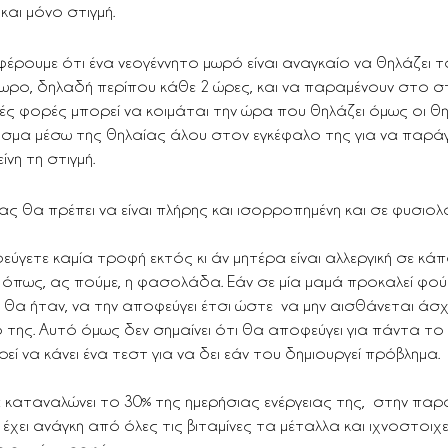
και μόνο στιγμή.
ρουμε ότι ένα νεογέννητο μωρό είναι αναγκαίο να θηλάζει τ
ωρο, δηλαδή περίπου κάθε 2 ώρες, και να παραμένουν στο 
λές φορές μπορεί να κοιμάται την ώρα που θηλάζει όμως οι θ
αυσμα μέσω της θηλαίας άλου στον εγκέφαλο της για να παράγε
ίνη τη στιγμή.
ς θα πρέπει να είναι πλήρης και ισορροπημένη και σε φυσιολο
ύγετε καμία τροφή εκτός κι άν μητέρα είναι αλλεργική σε κάπ
όπως, ας πούμε, η φασολάδα. Εάν σε μία μαμά προκαλεί φού
ό θα ήταν, να την αποφεύγει έτσι ώστε  να μην αισθάνεται άσχ
 της. Αυτό όμως δεν σημαίνει ότι θα αποφεύγει για πάντα το
ί να κάνει ένα τεστ για να δει εάν του δημιουργεί πρόβλημα.
καταναλώνει το 30% της ημερήσιας ενέργειας της,  στην παρ
έχει ανάγκη από όλες τις βιταμίνες τα μέταλλα και ιχνοστοιχε