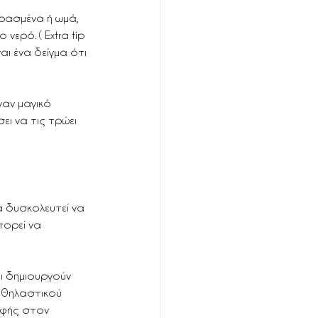
ρασμένα ή ωμά, 
ερό. ( Extra tip 
αι ένα δείγμα ότι 
αν μαγικό 
ι να τις τρώει  
α δυσκολευτεί να 
πορεί να 
ι δημιουργούν 
 θηλαστικού 
οφής στον 