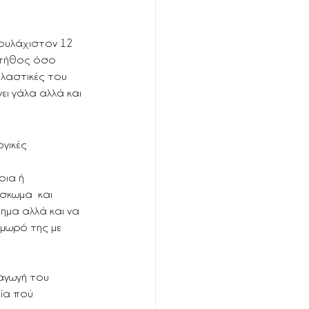
ουλάχιστον 12 
στήθος όσο 
ηλαστικές του 
ι γάλα αλλά και 
γικές 
οια ή 
σκωμα  και 
ημα αλλά και να 
 μωρό της με 
αγωγή του 
ία πού 