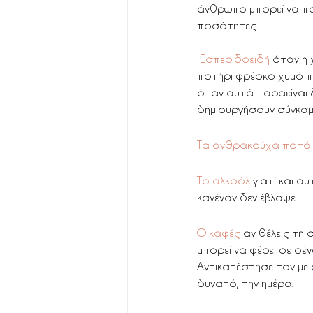
άνθρωπο μπορεί να πρ
ποσότητες.
 Εσπεριδοειδή 
όταν η 
ποτήρι φρέσκο χυμό πο
όταν αυτά παραείναι ξ
δημιουργήσουν σύγκα
Τα ανθρακούχα ποτά
Το αλκοόλ 
γιατί και α
κανέναν δεν έβλαψε
Ο καφές
 αν θέλεις τη 
μπορεί να φέρει σε σέν
Αντικατέστησε τον με 
δυνατό, την ημέρα.