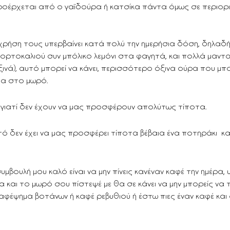
οέρχεται από ο γαϊδούρα ή κατσίκα πάντα όμως σε περιορι
χρήση τους υπερβαίνει κατά πολύ την ημερήσια δόση, δηλαδ
ρτοκαλιού συν μπόλικο λεμόνι στα φαγητά, και πολλά μανταρίν
ινά), αυτό μπορεί να κάνει, περισσότερο όξινα ούρα που μπο
μα στο μωρό.
 
γιατί δεν έχουν να μας προσφέρουν απολύτως τίποτα.
υτό δεν έχει να μας προσφέρει τίποτα βέβαια ένα ποτηράκι  κ
συμβουλή μου καλό είναι να μην πίνεις κανέναν καφέ την ημέρα
α και το μωρό σου πίστεψέ με θα σε κάνει να μην μπορείς να τ
αφέψημα βοτάνων ή καφέ ρεβυθιού ή έστω πιες έναν καφέ και 