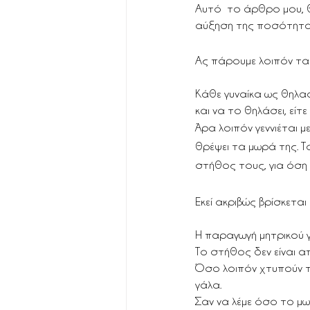
Αυτό  το άρθρο μου, θ
αύξηση της ποσότητας
Ας πάρουμε λοιπόν τα
Κάθε γυναίκα ως θηλαστ
και να το θηλάσει, είτ
Άρα λοιπόν γεννιέται μ
θρέψει τα μωρά της. Τ
στήθος τους, για όση
Εκεί ακριβώς βρίσκεται 
Η παραγωγή μητρικού 
Το στήθος δεν είναι α
Όσο λοιπόν χτυπούν τ
γάλα. 
Σαν να λέμε όσο το μω