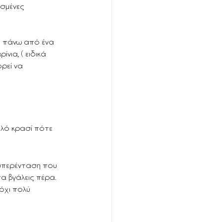
σμένες 
ή πάνω από ένα 
ια, ( ειδικά 
ρεί να 
αλό κρασί πότε 
, υπερένταση που 
α βγάλεις πέρα. 
όχι πολύ 